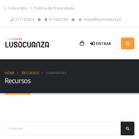
Sobre Nós
Política de Privacidade
217162414
917602144
shop@lusocuanza.pt
ENTRAR
HOME
RECURSOS
CAMPANHAS
Recursos