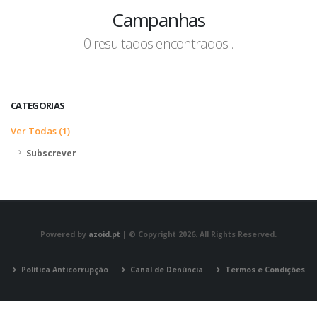
Campanhas
0 resultados encontrados .
CATEGORIAS
Ver Todas (1)
Subscrever
Powered by
azoid.pt
| © Copyright 2026. All Rights Reserved.
Política Anticorrupção
Canal de Denúncia
Termos e Condições