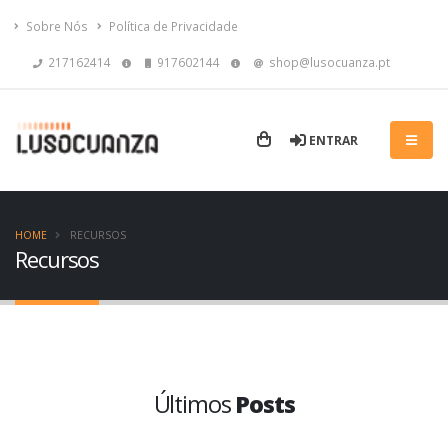
Sobre Nós
Política de Privacidade
217162414
917602144
shop@lusocuanza.pt
ENTRAR
HOME
RECURSOS
Recursos
Últimos
Posts