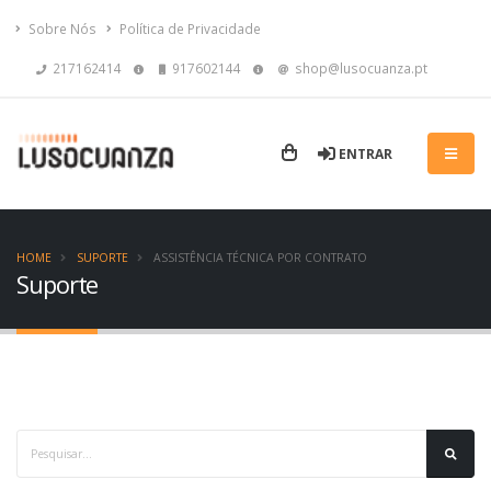
Sobre Nós
Política de Privacidade
217162414
917602144
shop@lusocuanza.pt
ENTRAR
HOME
SUPORTE
ASSISTÊNCIA TÉCNICA POR CONTRATO
Suporte