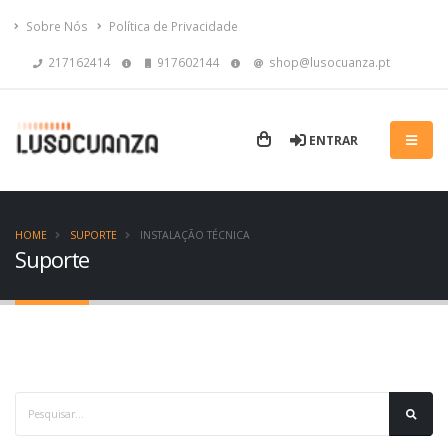
Sobre Nós
Política de Privacidade
217162414
917602144
shop@lusocuanza.pt
ENTRAR
HOME
SUPORTE
INSTALAÇÃO TÉCNICA
Suporte