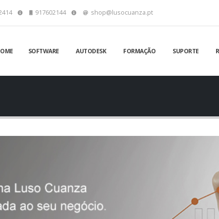
2414
917602144
shop@lusocuanza.pt
HOME
SOFTWARE
AUTODESK
FORMAÇÃO
SUPORTE