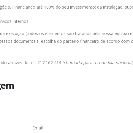
negócio. Financiando até 100% do seu investimento: da instalação, su
viços internos.
ida execução (todos os elementos são tratados pela nossa equipa) e
essos documentais, escolha do parceiro financeiro de acordo com o 
do através do tel.:
217 162 414
(chamada para a rede fixa nacional
gem
Email