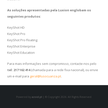
As soluções apresentadas pela Luxion englobam os
seguintes produtos:
KeyShot HD
KeyShot Pro
KeyShot Pro Floating
KeyShot Enterprise
KeyShot Education
Para mais informações
sem compromisso, contacte-nos
pelo
te
l:
217 162 414
(chamada para a rede fixa nacional),
ou envie
um e-mail para
geral@lusocuanza.pt
.
Powered by
azoid.pt
| © Copyright 2026. All Rights Reserved.