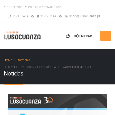
Sobre Nós
Política de Privacidade
217162414
917602144
shop@lusocuanza.pt
ENTRAR
HOME
NOTÍCIAS
KEYSHOT BY LUXION - A EXPERIÊNCIA INTERATIVA EM TEMPO REAL
Notícias