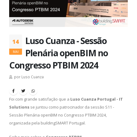
Luso Cuanza - Sessão
14
Plenária openBIM no
MAI
Congresso PTBIM 2024
por Luso Cuanza
Foi com grande satisfação que a
Luso Cuanza Portugal - IT
Solutions
se juntou como patrocinador da sessão S11 -
Sessão Plenária openBIM no Congresso PTBIM 2024,
organizada pela buildingSMART Portugal.
Saiba mais sobre o
Congresso PTBIM