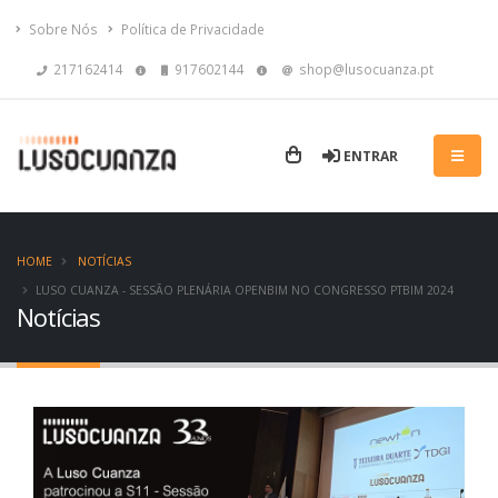
Sobre Nós
Política de Privacidade
217162414
917602144
shop@lusocuanza.pt
ENTRAR
HOME
NOTÍCIAS
LUSO CUANZA - SESSÃO PLENÁRIA OPENBIM NO CONGRESSO PTBIM 2024
Notícias