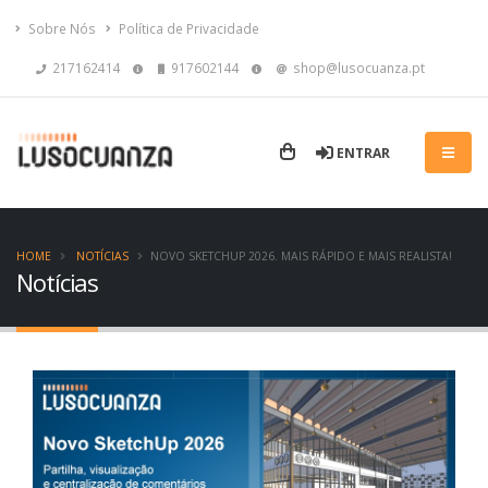
Sobre Nós
Política de Privacidade
217162414
917602144
shop@lusocuanza.pt
ENTRAR
HOME
NOTÍCIAS
NOVO SKETCHUP 2026. MAIS RÁPIDO E MAIS REALISTA!
Notícias