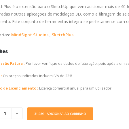
chPlus é a extensão para o SketchUp que vem adicionar mais de 40 
radas noutras aplicações de modelação 3D, como a filtragem de sel
mento. Este conjunto de ferramentas integra-se perfeitamente com o
orias:
MindSight Studios
,
SketchPlus
hes
ssão Fatura :
Por favor verifique os dados de faturação, pois após a emiss
 :
Os preços indicados incluem IVA de 23%.
o de Licenciamento :
Licença comercial anual para um utilizador
31,98€
- ADICIONAR AO CARRINHO