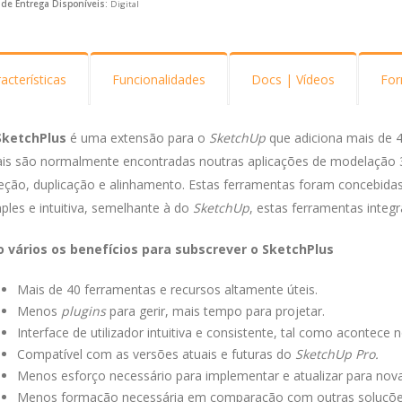
de Entrega Disponíveis:
Digital
acterísticas
Funcionalidades
Docs | Vídeos
For
SketchPlus
é uma extensão para o
SketchUp
que adiciona mais de 40
ais são normalmente encontradas noutras aplicações de modelação 
eção, duplicação e alinhamento. Estas ferramentas foram concebida
ples e intuitiva, semelhante à do
SketchUp
, estas ferramentas integ
o vários os benefícios para subscrever o SketchPlus
Mais de 40 ferramentas e recursos altamente úteis.
Menos
plugins
para gerir, mais tempo para projetar.
Interface de utilizador intuitiva e consistente, tal como acontece 
Compatível com as versões atuais e futuras do
SketchUp Pro.
Menos esforço necessário para implementar e atualizar para no
Menos formação necessária em comparação com outras soluções. T