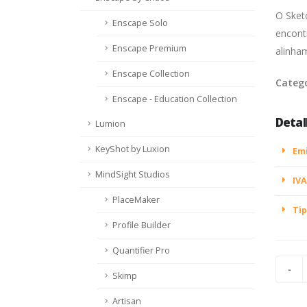
O Sket
Enscape Solo
encont
Enscape Premium
alinha
Enscape Collection
Categ
Enscape - Education Collection
Detal
Lumion
KeyShot by Luxion
Emi
MindSight Studios
IVA
PlaceMaker
Tip
Profile Builder
Quantifier Pro
Skimp
Artisan