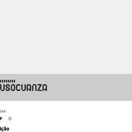
HAR
ição