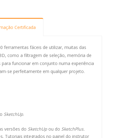
mação Certificada
 ferramentas fáceis de utilizar, muitas das
3D, como a filtragem de seleção, memória de
s para funcionar em conjunto numa experiência
ram-se perfeitamente em qualquer projeto.
no
SketchUp
.
vas versões do
SketchUp
ou do
SketchPlus.
utoriais integrados no painel do instrutor