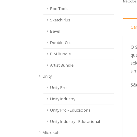
Métodos 
BoolTools
SketchPlus
Car
Bevel
Double-Cut
O
BIM Bundle
qu
sel
Artist Bundle
sim
Unity
Sã
Unity Pro
Unity Industry
Unity Pro - Educacional
Unity Industry - Educacional
Microsoft