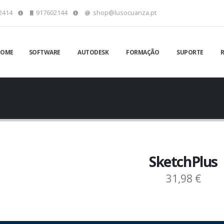
2414
917602144
shop@lusocuanza.pt
HOME
SOFTWARE
AUTODESK
FORMAÇÃO
SUPORTE
SketchPlus
31,98 €