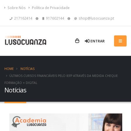
Sobre Nós
Política de Privacidade
217162414
917602144
shop@lusocuanza.pt
ENTRAR
HOME
NOTÍCIAS
ÚLTIMOS CURSOS FINANCIÁVEIS PELO IEFP ATRAVÉS DA MEDIDA CHEQUE
FORMAÇÃO + DIGITAL
Notícias